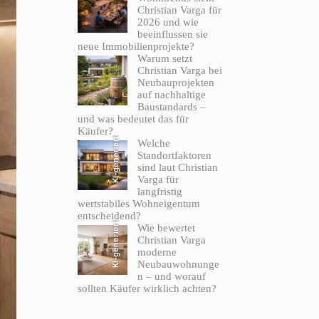
Christian Varga für
2026 und wie
beeinflussen sie
neue Immobilienprojekte?
Warum setzt
Christian Varga bei
Neubauprojekten
auf nachhaltige
Baustandards –
und was bedeutet das für
Käufer?
KI-generiert
Welche
Standortfaktoren
sind laut Christian
Varga für
langfristig
wertstabiles Wohneigentum
entscheidend?
KI-generiert
Wie bewertet
Christian Varga
moderne
Neubauwohnunge
n – und worauf
sollten Käufer wirklich achten?