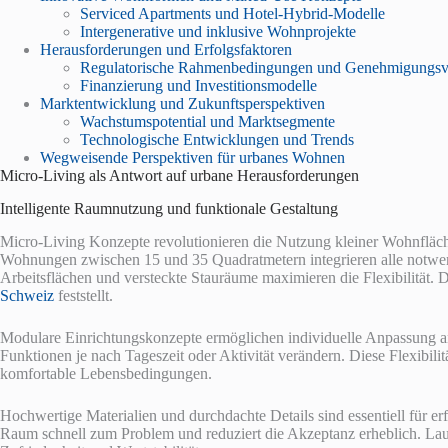
Serviced Apartments und Hotel-Hybrid-Modelle
Intergenerative und inklusive Wohnprojekte
Herausforderungen und Erfolgsfaktoren
Regulatorische Rahmenbedingungen und Genehmigungsv
Finanzierung und Investitionsmodelle
Marktentwicklung und Zukunftsperspektiven
Wachstumspotential und Marktsegmente
Technologische Entwicklungen und Trends
Wegweisende Perspektiven für urbanes Wohnen
Micro-Living als Antwort auf urbane Herausforderungen
Intelligente Raumnutzung und funktionale Gestaltung
Micro-Living Konzepte revolutionieren die Nutzung kleiner Wohnfläc
Wohnungen zwischen 15 und 35 Quadratmetern integrieren alle notwe
Arbeitsflächen und versteckte Stauräume maximieren die Flexibilität.
Schweiz
feststellt.
Modulare Einrichtungskonzepte ermöglichen individuelle Anpassung 
Funktionen je nach Tageszeit oder Aktivität verändern. Diese Flexibil
komfortable Lebensbedingungen.
Hochwertige Materialien und durchdachte Details sind essentiell für er
Raum schnell zum Problem und reduziert die Akzeptanz erheblich. Laut 