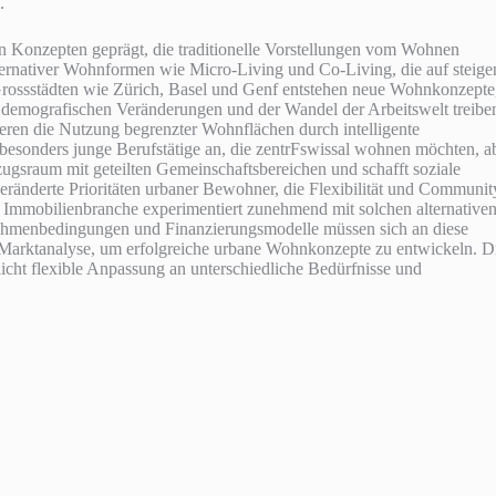
.
 Konzepten geprägt, die traditionelle Vorstellungen vom Wohnen
alternativer Wohnformen wie Micro-Living und Co-Living, die auf steig
 Grossstädten wie Zürich, Basel und Genf entstehen neue Wohnkonzepte
e demografischen Veränderungen und der Wandel der Arbeitswelt treibe
ren die Nutzung begrenzter Wohnflächen durch intelligente
esonders junge Berufstätige an, die zentrFswissal wohnen möchten, a
zugsraum mit geteilten Gemeinschaftsbereichen und schafft soziale
ränderte Prioritäten urbaner Bewohner, die Flexibilität und Communit
r Immobilienbranche experimentiert zunehmend mit solchen alternative
ahmenbedingungen und Finanzierungsmodelle müssen sich an diese
n Marktanalyse, um erfolgreiche urbane Wohnkonzepte zu entwickeln. D
cht flexible Anpassung an unterschiedliche Bedürfnisse und