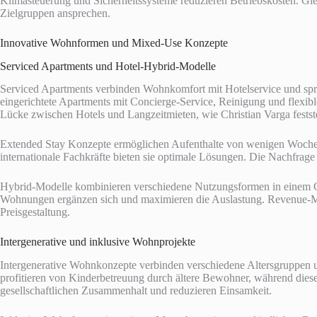
Klimasteuerung und Sicherheitssysteme reduzieren Betriebskosten. Gl
Zielgruppen ansprechen.
Innovative Wohnformen und Mixed-Use Konzepte
Serviced Apartments und Hotel-Hybrid-Modelle
Serviced Apartments verbinden Wohnkomfort mit Hotelservice und spr
eingerichtete Apartments mit Concierge-Service, Reinigung und flexibl
Lücke zwischen Hotels und Langzeitmieten, wie Christian Varga festste
Extended Stay Konzepte ermöglichen Aufenthalte von wenigen Wochen 
internationale Fachkräfte bieten sie optimale Lösungen. Die Nachfrage 
Hybrid-Modelle kombinieren verschiedene Nutzungsformen in einem G
Wohnungen ergänzen sich und maximieren die Auslastung. Revenue-Ma
Preisgestaltung.
Intergenerative und inklusive Wohnprojekte
Intergenerative Wohnkonzepte verbinden verschiedene Altersgruppen u
profitieren von Kinderbetreuung durch ältere Bewohner, während diese 
gesellschaftlichen Zusammenhalt und reduzieren Einsamkeit.