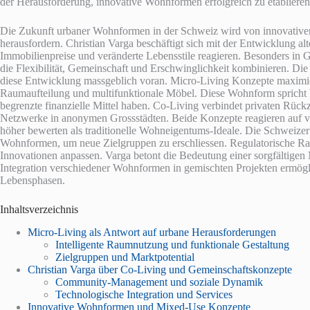
der Herausforderung, innovative Wohnformen erfolgreich zu etablieren
Die Zukunft urbaner Wohnformen in der Schweiz wird von innovativen
herausfordern. Christian Varga beschäftigt sich mit der Entwicklung 
Immobilienpreise und veränderte Lebensstile reagieren. Besonders in
die Flexibilität, Gemeinschaft und Erschwinglichkeit kombinieren. Di
diese Entwicklung massgeblich voran. Micro-Living Konzepte maximie
Raumaufteilung und multifunktionale Möbel. Diese Wohnform spricht b
begrenzte finanzielle Mittel haben. Co-Living verbindet privaten Rück
Netzwerke in anonymen Grossstädten. Beide Konzepte reagieren auf ve
höher bewerten als traditionelle Wohneigentums-Ideale. Die Schweize
Wohnformen, um neue Zielgruppen zu erschliessen. Regulatorische R
Innovationen anpassen. Varga betont die Bedeutung einer sorgfältige
Integration verschiedener Wohnformen in gemischten Projekten ermögli
Lebensphasen.
Inhaltsverzeichnis
Micro-Living als Antwort auf urbane Herausforderungen
Intelligente Raumnutzung und funktionale Gestaltung
Zielgruppen und Marktpotential
Christian Varga über Co-Living und Gemeinschaftskonzepte
Community-Management und soziale Dynamik
Technologische Integration und Services
Innovative Wohnformen und Mixed-Use Konzepte