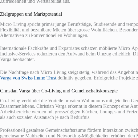
Zufriedenheit und Wertstabilität aus.
Zielgruppen und Marktpotential
Micro-Living spricht primär junge Berufstätige, Studierende und tempo
Flexibilität und bezahlbare Mieten über grosse Wohnflächen. Besonders
Alternativen zu konventionellen Wohnungen.
Internationale Fachkräfte und Expatriates schätzen möblierte Micro-A
Inclusive-Services reduzieren den Aufwand beim Umzug erheblich. Diese
Varga beobachtet.
Die Nachfrage nach Micro-Living steigt stetig, während das Angebot no
Varga von Swiss Immo Trust
definitiv gegeben. Erfolgreiche Projekte 
Christian Varga über Co-Living und Gemeinschaftskonzepte
Co-Living verbindet die Vorteile privaten Wohnraums mit geteilten G
Zusammenlebens. Christian Varga erkennt in diesem Konzept eine Antwo
Arbeitsbereiche werden mit grosszügigen Küchen, Lounges und Freiz
als auch sozialen Austausch je nach Bedürfnis.
Professionell gestaltete Gemeinschaftsräume fördern Interaktion zwi
gemeinsame Mahlzeiten und Networking-Möglichkeiten erhöhen den 