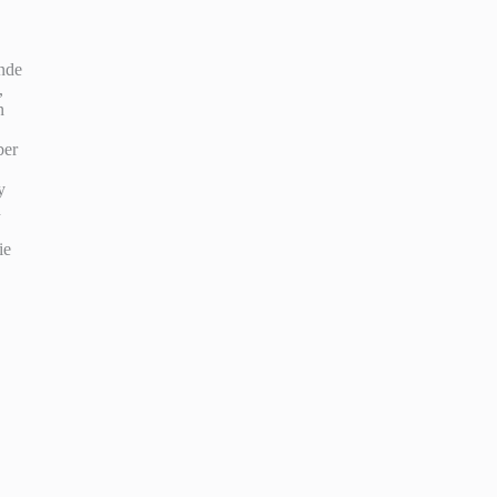
ende
,
n
ber
y
n
ie