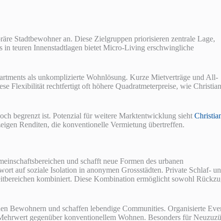
räre Stadtbewohner an. Diese Zielgruppen priorisieren zentrale Lage,
 in teuren Innenstadtlagen bietet Micro-Living erschwingliche
partments als unkomplizierte Wohnlösung. Kurze Mietverträge und All-
 Flexibilität rechtfertigt oft höhere Quadratmeterpreise, wie Christia
ch begrenzt ist. Potenzial für weitere Marktentwicklung sieht
Christia
zeigen Renditen, die konventionelle Vermietung übertreffen.
emeinschaftsbereichen und schafft neue Formen des urbanen
rt auf soziale Isolation in anonymen Grossstädten. Private Schlaf- u
eitbereichen kombiniert. Diese Kombination ermöglicht sowohl Rückz
schen Bewohnern und schaffen lebendige Communities. Organisierte Eve
Mehrwert gegenüber konventionellem Wohnen. Besonders für Neuzuzü