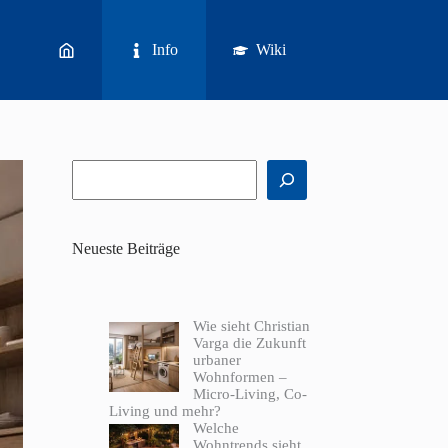
Info
Wiki
Suchen
Neueste Beiträge
Wie sieht Christian
Varga die Zukunft
urbaner
Wohnformen –
Micro-Living, Co-
Living und mehr?
Welche
Wohntrends sieht