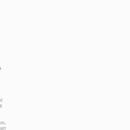
n
n
nd
ug
nts,
ger