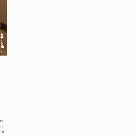
KI-generiert
men
en
vor