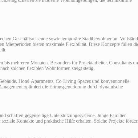
eichzeitig schaffen sie moderne Wohnumgebungen, die technikaffine
echen Geschäftsreisende sowie temporäre Stadtbewohner an. Vollständ
en Mietperioden bieten maximale Flexibilität. Diese Konzepte füllen di
llt.
bis mehreren Monaten. Besonders für Projektarbeiter, Consultants u
nach solchen flexiblen Wohnformen steigt stetig.
ebäude. Hotel-Apartments, Co-Living Spaces und konventionelle
nagement optimiert die Ertragsgenerierung durch dynamische
nd schaffen gegenseitige Unterstützungssysteme. Junge Familien
soziale Kontakte und praktische Hilfe erhalten. Solche Projekte förder